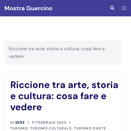
Vai
Mostra Guercino
Mos
Cerca
al
men
contenuto
Riccione tra arte, storia e cultura: cosa fare e
vedere
Riccione tra arte, storia
e cultura: cosa fare e
vedere
DI
SERE
11 FEBBRAIO 2025
TURISMO
,
TURISMO CULTURALE
,
TURISMO D'ARTE