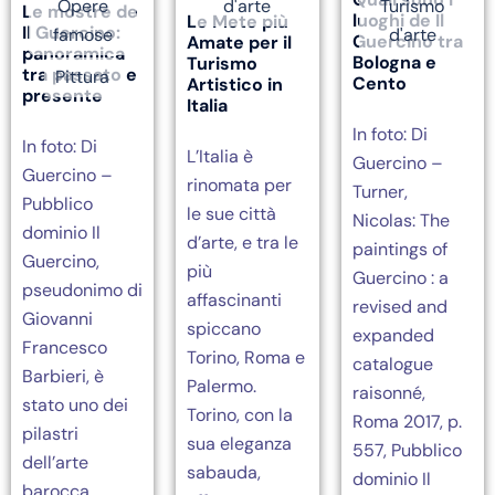
Opere
d'arte
Turismo
Le mostre de
luoghi de Il
Le Mete più
Il Guercino:
famose
d'arte
Guercino tra
Amate per il
panoramica
Bologna e
Turismo
tra passato e
Pittura
Cento
Artistico in
presente
Italia
In foto: Di
In foto: Di
L’Italia è
Guercino –
Guercino –
rinomata per
Turner,
Pubblico
le sue città
Nicolas: The
dominio Il
d’arte, e tra le
paintings of
Guercino,
più
Guercino : a
pseudonimo di
affascinanti
revised and
Giovanni
spiccano
expanded
Francesco
Torino, Roma e
catalogue
Barbieri, è
Palermo.
raisonné,
stato uno dei
Torino, con la
Roma 2017, p.
pilastri
sua eleganza
557, Pubblico
dell’arte
sabauda,
dominio Il
barocca