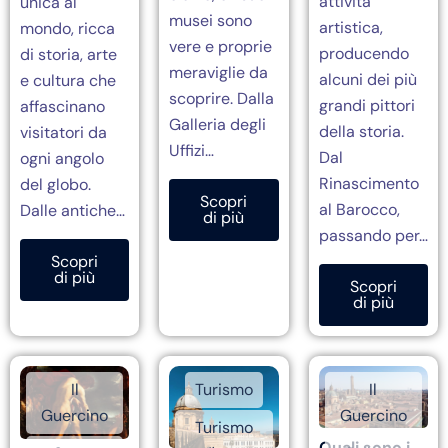
attività
unica al
musei sono
artistica,
mondo, ricca
vere e proprie
producendo
di storia, arte
meraviglie da
alcuni dei più
e cultura che
scoprire. Dalla
grandi pittori
affascinano
Galleria degli
della storia.
visitatori da
Uffizi…
Dal
ogni angolo
Rinascimento
del globo.
Scopri
al Barocco,
Dalle antiche…
di più
passando per…
Scopri
di più
Scopri
di più
Il
Turismo
Il
Guercino
Guercino
Turismo
Quali sono i