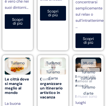
è vero che nei
concentrarsi
suoi dintorni…
semplicemente
Scopri
sul relax o
di più
Scopri
sull’intrattenimen
di più
…
Scopri
di più
Turismo
Turismo
Musei
Turismo
Turismo
I musei più
d'arte
culturale
Come
Le città dove
famosi al
organizzare
si mangia
mondo
Turismo
un itinerario
meglio al
artistico in
mondo
d'arte
I musei sono
vacanza
luoghi
La buona