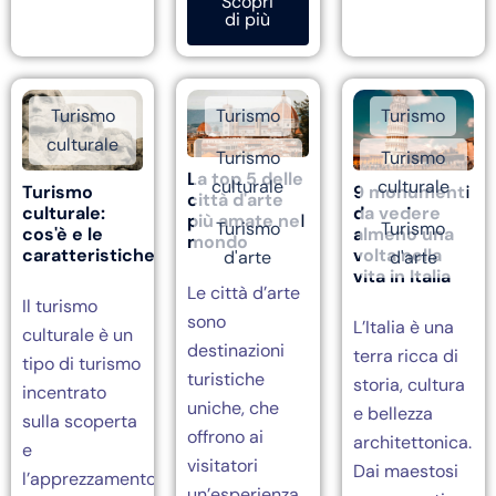
Scopri
di più
Turismo
Turismo
Turismo
culturale
Turismo
Turismo
La top 5 delle
culturale
culturale
Turismo
9 monumenti
città d'arte
culturale:
da vedere
più amate nel
Turismo
Turismo
cos'è e le
almeno una
mondo
caratteristiche
volta nella
d'arte
d'arte
vita in Italia
Le città d’arte
Il turismo
sono
L’Italia è una
culturale è un
destinazioni
terra ricca di
tipo di turismo
turistiche
storia, cultura
incentrato
uniche, che
e bellezza
sulla scoperta
offrono ai
architettonica.
e
visitatori
Dai maestosi
l’apprezzamento
un’esperienza