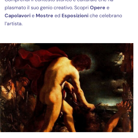
plasmato il suo genio creativo. Scopri
Opere
e
Capolavori
e
Mostre
ed
Esposizioni
che celebrano
l’artista.