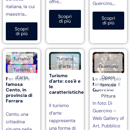
offre…
Guercino,…
italiana, la cui
maestria…
Scopri
Scopri
di più
di più
Scopri
di più
Turismo
Turismo
Il
d'arte
Guercino
Turismo
Turismo
d'arte
Opere
Per cosa è
Le opere più
d'arte: cos'è e
famosa
famose de Il
famose
le
Cento, in
Guercino
caratteristiche
provincia di
Pittura
Ferrara
In foto: Di
Il turismo
Guercino –
d’arte
Cento, una
Web Gallery of
rappresenta
cittadina
Art, Pubblico
una forma di
situata nella