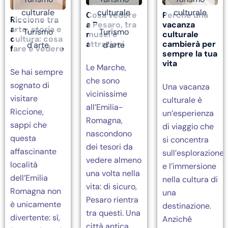
culturale
culturale
culturale
Cosa vedere
Perché una
Riccione tra
a Pesaro, tra
vacanza
arte, storia e
Turismo
Turismo
musei e
culturale
cultura: cosa
attrazioni
cambierà per
d'arte
d'arte
fare e vedere
sempre la tua
vita
Le Marche,
Se hai sempre
che sono
sognato di
Una vacanza
vicinissime
visitare
culturale è
all’Emilia-
Riccione,
un’esperienza
Romagna,
sappi che
di viaggio che
nascondono
questa
si concentra
dei tesori da
affascinante
sull’esplorazione
vedere almeno
località
e l’immersione
una volta nella
dell’Emilia
nella cultura di
vita: di sicuro,
Romagna non
una
Pesaro rientra
è unicamente
destinazione.
tra questi. Una
divertente: sì,
Anziché
città antica…