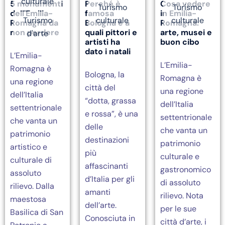
culturale
5 monumenti
Cosa vedere
Perché è
Turismo
Turismo
dell'Emilia-
in Emilia-
famosa
Turismo
culturale
culturale
Romagna da
Romagna:
Bologna e a
non perdere
arte, musei e
quali pittori e
d'arte
buon cibo
artisti ha
dato i natali
L’Emilia-
L’Emilia-
Romagna è
Bologna, la
Romagna è
una regione
città del
una regione
dell’Italia
“dotta, grassa
dell’Italia
settentrionale
e rossa”, è una
settentrionale
che vanta un
delle
che vanta un
patrimonio
destinazioni
patrimonio
artistico e
più
culturale e
culturale di
affascinanti
gastronomico
assoluto
d’Italia per gli
di assoluto
rilievo. Dalla
amanti
rilievo. Nota
maestosa
dell’arte.
per le sue
Basilica di San
Conosciuta in
città d’arte, i