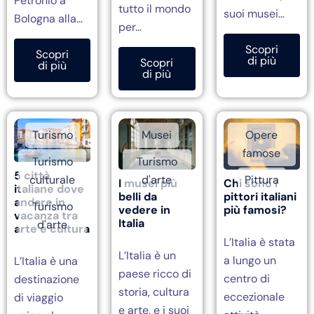
Petronio a
tutto il mondo
suoi musei…
Bologna alla…
per…
Scopri
Scopri
di più
Scopri
di più
di più
Turismo
Musei
Opere
famose
Turismo
Turismo
5 città
culturale
d'arte
Pittura
I musei più
Chi sono i
italiane dove
belli da
pittori italiani
andare in
Turismo
vedere in
più famosi?
vacanza tra
Italia
d'arte
arte e cultura
L’Italia è stata
L’Italia è un
a lungo un
L’Italia è una
paese ricco di
centro di
destinazione
storia, cultura
eccezionale
di viaggio
e arte, e i suoi